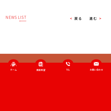
NEWS LIST
<
戻る
進む
>
ホーム
TEL
お問い合わせ
廃車希望
有限会社
山陰ユーピー販売
島根県安来市吉佐町2
COPYRIGHT©SANIN UP HANBAI ALL RIGHTS RESERVED.